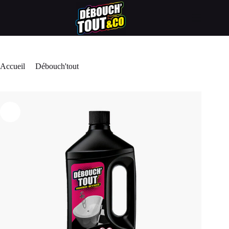
Accueil
/
Débouch'tout
/
Déboucheur salle de bain